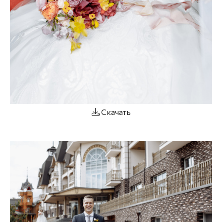
Скачать