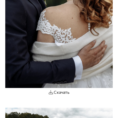
Скачать