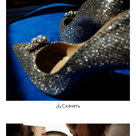
Скачать