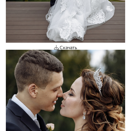
Скачать