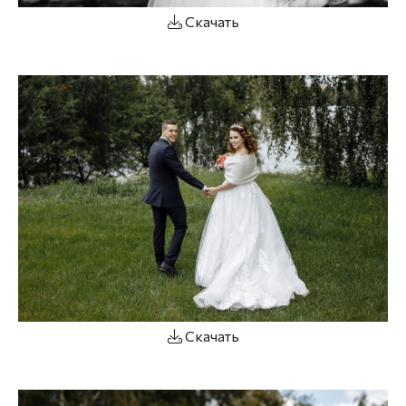
Скачать
Скачать