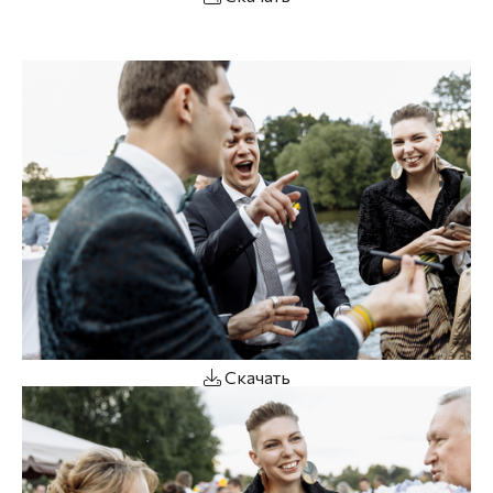
Скачать