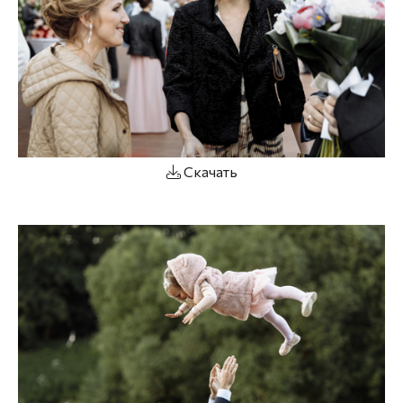
Скачать