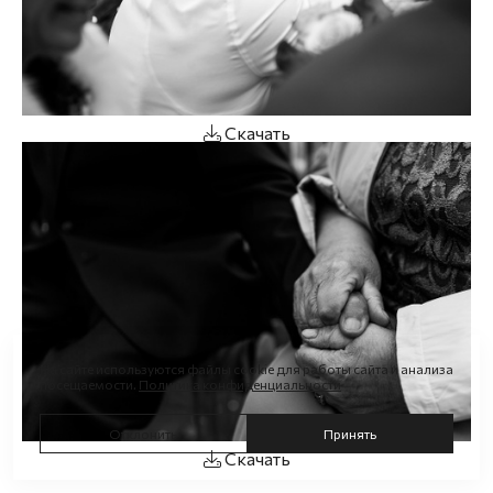
Скачать
На сайте используются файлы cookie для работы сайта и анализа
посещаемости.
Политика конфиденциальности
Отклонить
Принять
Скачать