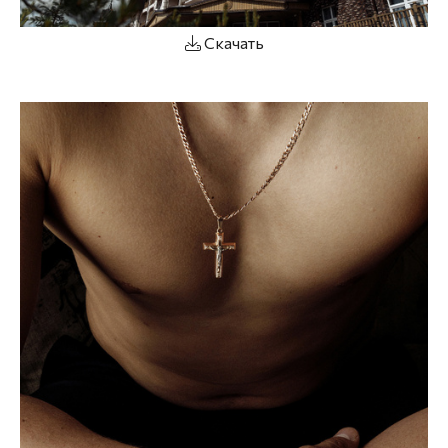
Скачать