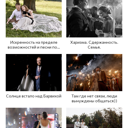
Искренность на пределе
Харизма. Сдержанность.
возможностей и песни под
Семья.
гитару
Солнце встало над Барвихой
Там где нет связи, люди
вынуждены общаться))